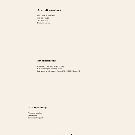
Orari di apertura
Dal lunedì al sabato:
09:30 - 13:00
14:00 - 19:30
Domenica chiusi
Informazioni
Cellulare: +39 328 442 2576
E-mail: info@houseparty.store
Indirizzo: Via Giovanni Ricordi 13, 20131 Milano MI
Info e privacy
Privacy e cookies
Spedizioni
Domande frequenti