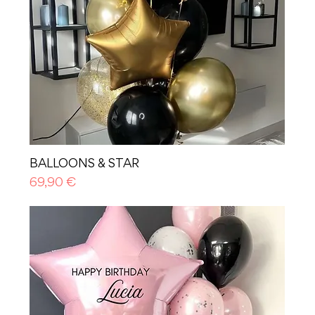
BALLOONS & STAR
Prezzo
69,90 €