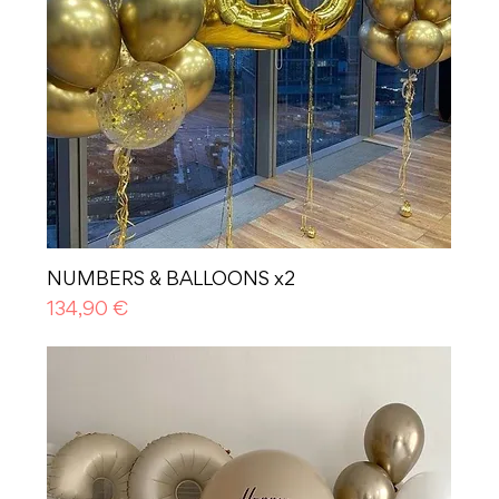
NUMBERS & BALLOONS x2
Prezzo
134,90 €