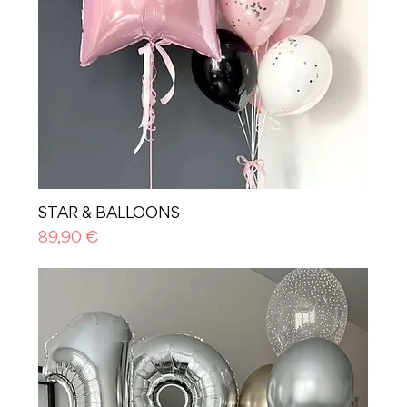
STAR & BALLOONS
Prezzo
89,90 €