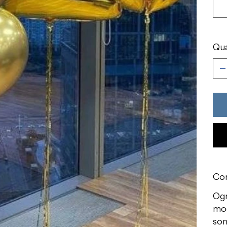
Qua
Con
Ogn
mod
son