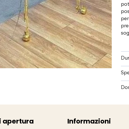
pot
pos
per
pre
sog
Dur
Spe
Dom
i apertura
Informazioni