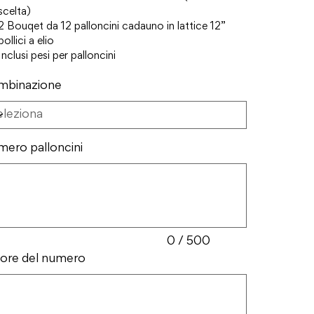
scelta)
2 Bouqet da 12 palloncini cadauno in lattice 12”
pollici a elio
Inclusi pesi per palloncini
mbinazione
ero palloncini
ri.
0 / 500
ore del numero
ri.