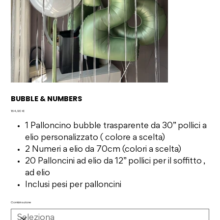
BUBBLE & NUMBERS
Prezzo
164,90 €
1 Palloncino bubble trasparente da 30” pollici a
elio personalizzato ( colore a scelta)
2 Numeri a elio da 70cm (colori a scelta)
20 Palloncini ad elio da 12” pollici per il soffitto ,
ad elio
Inclusi pesi per palloncini
Combinazione