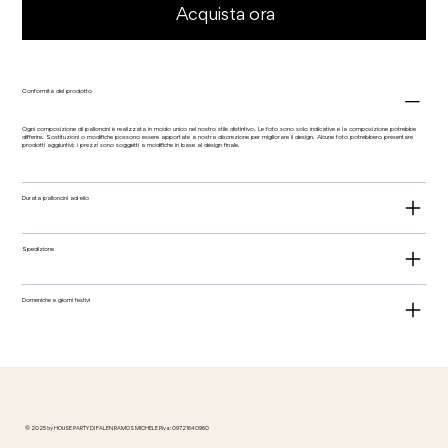
Acquista ora
Conformità del prodotto
Ogni composizione di palloncini è realizzata in modo unico nel nostro stile distintivo. Le foto sono solo indicative e la composizione potrebbe
differire. Sostituzioni o modifiche possono essere apportate a nostra discrezione per migliorare il design. Alcune foto potrebbero presentare
prodotti aggiuntivi; i prezzi sono soggetti a modifiche in base al design finale.
Durata palloncini ad elio
Spedizione
Domeniche e giorni festivi
© 2025 by HOUSE PARTY DI FALEN RAMOS MICHELE P.iva: 09721640960