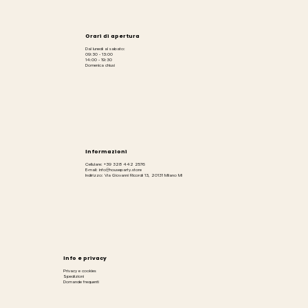
Orari di apertura
Dal lunedì al sabato:
09:30 - 13:00
14:00 - 19:30
Domenica chiusi
Informazioni
Cellulare: +39 328 442 2576
E-mail: info@houseparty.store
Indirizzo: Via Giovanni Ricordi 13, 20131 Milano MI
Info e privacy
Privacy e cookies
Spedizioni
Domande frequenti