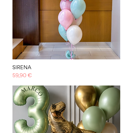
SIRENA
Prezzo
59,90 €