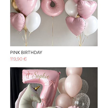
PINK BIRTHDAY
Prezzo
119,90 €