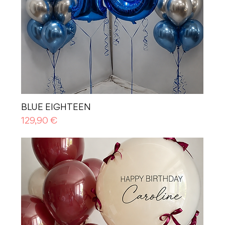
BLUE EIGHTEEN
Prezzo
129,90 €