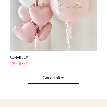
CAMILLA
Prezzo
129,90 €
Carica altro