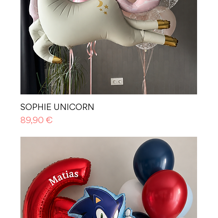
SOPHIE UNICORN
Prezzo
89,90 €