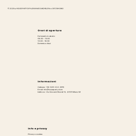
© 2025 by HOUSE PARTY DI FALEN RAMOS MICHELE P.iva: 09721640960
Orari di apertura
Dal lunedì al sabato:
09:30 - 13:00
14:00 - 19:30
Domenica chiusi
Informazioni
Cellulare: +39 328 442 2576
E-mail: info@houseparty.store
Indirizzo: Via Giovanni Ricordi 13, 20131 Milano MI
Info e privacy
Privacy e cookies