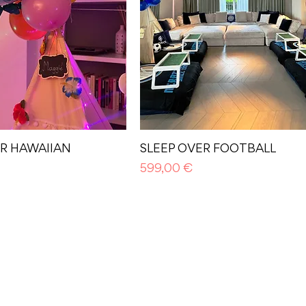
ER HAWAIIAN
SLEEP OVER FOOTBALL
Prezzo
599,00 €