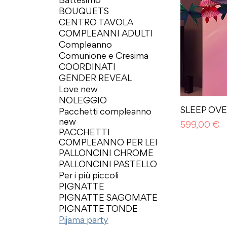
Battesimo
BOUQUETS
CENTRO TAVOLA
COMPLEANNI ADULTI
Compleanno
Comunione e Cresima
COORDINATI
GENDER REVEAL
Love new
NOLEGGIO
SLEEP OV
Pacchetti compleanno
new
Prezzo
599,00 €
PACCHETTI
COMPLEANNO PER LEI
PALLONCINI CHROME
PALLONCINI PASTELLO
Per i più piccoli
PIGNATTE
PIGNATTE SAGOMATE
PIGNATTE TONDE
Pijama party