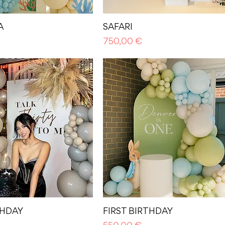
A
SAFARI
Prezzo
750,00 €
THDAY
FIRST BIRTHDAY