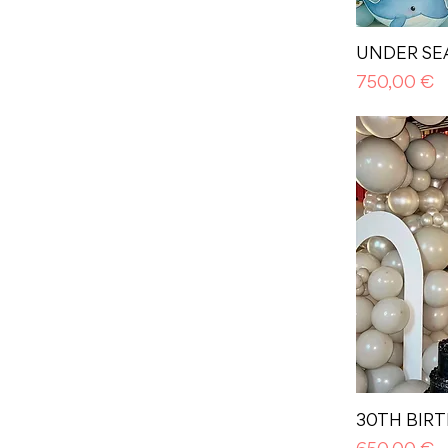
UNDER SE
Prezzo
750,00 €
30TH BIR