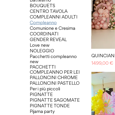
Battesimo
BOUQUETS
CENTRO TAVOLA
COMPLEANNI ADULTI
Compleanno
Comunione e Cresima
COORDINATI
GENDER REVEAL
Love new
NOLEGGIO
QUINCIAN
Pacchetti compleanno
new
Prezzo
1499,00 €
PACCHETTI
COMPLEANNO PER LEI
PALLONCINI CHROME
PALLONCINI PASTELLO
Per i più piccoli
PIGNATTE
PIGNATTE SAGOMATE
PIGNATTE TONDE
Pijama party