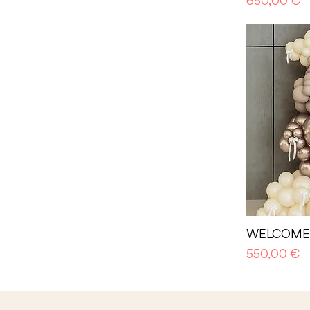
Prezzo
650,00 €
WELCOME
Prezzo
550,00 €