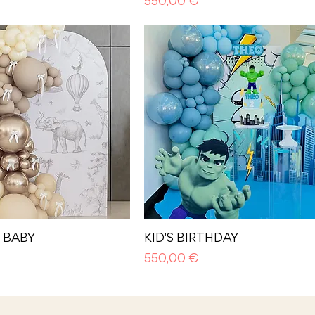
Prezzo
550,00 €
 BABY
KID'S BIRTHDAY
Prezzo
550,00 €