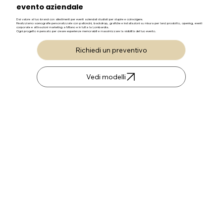
evento aziendale
Dai valore al tuo brand con allestimenti per eventi aziendali studiati per stupire e coinvolgere.
Realizziamo scenografie personalizzate con palloncini, backdrop, grafiche e installazioni su misura per lanci prodotto, opening, eventi
corporate e attivazioni marketing a Milano e in tutta la Lombardia.
Ogni progetto è pensato per creare esperienze memorabili e massimizzare la visibilità del tuo evento.
Richiedi un preventivo
Vedi modelli