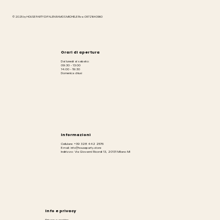
© 2025 by HOUSE PARTY DI FALEN RAMOS MICHELE P.iva: 09721640960
Orari di apertura
Dal lunedì al sabato:
09:30 - 13:00
14:00 - 19:30
Domenica chiusi
Informazioni
Cellulare: +39 328 442 2576
E-mail: info@houseparty.store
Indirizzo: Via Giovanni Ricordi 13, 20131 Milano MI
Info e privacy