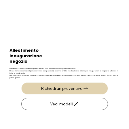
Allestimento
inaugurazione
negozio
Rendi unica l’apertura del tuo punto vendita con allestimenti scenografici d’impatto.
Realizziamo decorazioni personalizzate con palloncini, colonne, archi e installazioni su misura per inaugurazioni di negozi a Milano e in
tutta la Lombardia.
Dalla progettazione alla consegna, curiamo ogni dettaglio per valorizzare il tuo brand, attirare clienti e creare un effetto “wow” fin dal
primo giorno.
Richiedi un preventivo
Vedi modelli