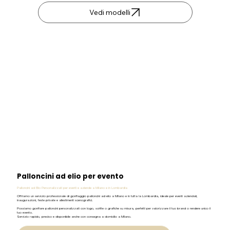
Vedi modelli
Palloncini ad elio per evento
Palloncini ad Elio Personalizzati per eventi e aziende a Milano e in Lombardia
Offriamo un servizio professionale di gonfiaggio palloncini ad elio a Milano e in tutta la Lombardia, ideale per eventi aziendali,
inaugurazioni, feste private e allestimenti scenografici.
Possiamo gonfiare palloncini personalizzati con logo, scritte o grafiche su misura, perfetti per valorizzare il tuo brand o rendere unico il
tuo evento.
Servizio rapido, preciso e disponibile anche con consegna a domicilio a Milano.