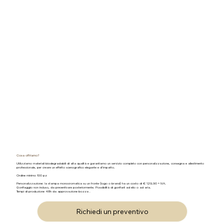
Cosa offriamo?
Utilizziamo materiali biodegradabili di alta qualità e garantiamo un servizio completo con personalizzazione, consegna e allestimento
professionale, per creare un effetto scenografico elegante e d’impatto.
Ordine minimo 100 pz
Personalizzazione: la stampa monocromatica su un fronte (logo o brand) ha un costo di € 129,90 + IVA.
Gonfiaggio non incluso, da preventivare posteriormente. Possibilità di gonfiarli ad elio o ad aria.
Tempi di produzione 48h da approvazione bozza .
Richiedi un preventivo