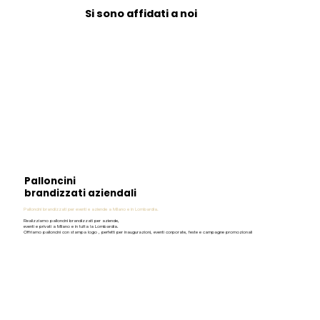
Si sono affidati a noi
Palloncini
brandizzati aziendali
Palloncini brandizzati per eventi e aziende a Milano e in Lombardia.
Realizziamo palloncini brandizzati per aziende,
eventi e privati a Milano e in tutta la Lombardia.
Offriamo palloncini con stampa logo , perfetti per inaugurazioni, eventi corporate, feste e campagne promozionali