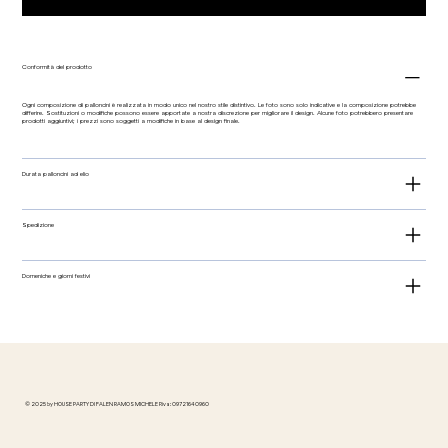
Conformità del prodotto
Ogni composizione di palloncini è realizzata in modo unico nel nostro stile distintivo. Le foto sono solo indicative e la composizione potrebbe
differire. Sostituzioni o modifiche possono essere apportate a nostra discrezione per migliorare il design. Alcune foto potrebbero presentare
prodotti aggiuntivi; i prezzi sono soggetti a modifiche in base al design finale.
Durata palloncini ad elio
Spedizione
Domeniche e giorni festivi
© 2025 by HOUSE PARTY DI FALEN RAMOS MICHELE P.iva: 09721640960