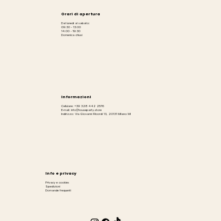
Orari di apertura
Dal lunedì al sabato:
09:30 - 13:00
14:00 - 19:30
Domenica chiusi
Informazioni
Cellulare: +39 328 442 2576
E-mail: info@houseparty.store
Indirizzo: Via Giovanni Ricordi 13, 20131 Milano MI
Info e privacy
Privacy e cookies
Spedizioni
Domande frequenti