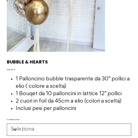
BUBBLE & HEARTS
Prezzo
109,90 €
1 Palloncino bubble trasparente da 30” pollici a
elio ( colore a scelta)
1 Bouqet da 10 palloncini in lattice 12” pollici
2 cuori in foil da 45cm a elio (colori a scelta)
Inclusi pesi per palloncini
Combinazione