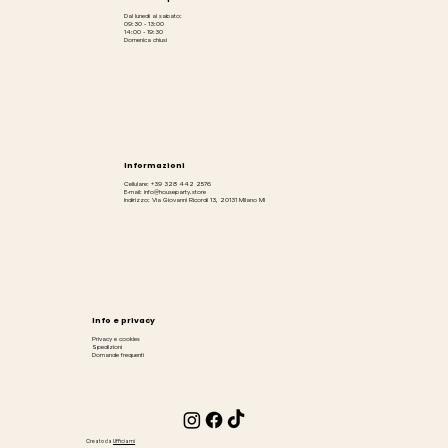
Dal lunedì al sabato:
09:30 - 13:00
14:00 - 19:30
Domenica chiusi
Informazioni
Cellulare: +39 328 442 2576
E-mail: info@houseparty.store
Indirizzo: Via Giovanni Ricordi 13, 20131 Milano MI
Info e privacy
Privacy e cookies
Spedizioni
Domande frequenti
Creato da
Ufficiami