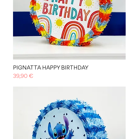
PIGNATTA HAPPY BIRTHDAY
Prezzo
39,90 €