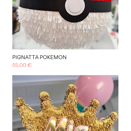
PIGNATTA POKEMON
Prezzo
55,00 €