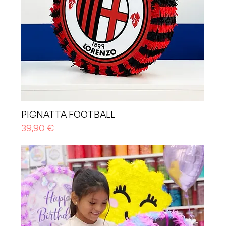
PIGNATTA FOOTBALL
Prezzo
39,90 €