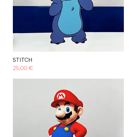
STITCH
Prezzo
25,00 €