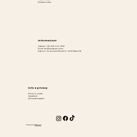
Domenica chiusi
Informazioni
Cellulare: +39 328 442 2576
E-mail: info@houseparty.store
Indirizzo: Via Giovanni Ricordi 13, 20131 Milano MI
Info e privacy
Privacy e cookies
Spedizioni
Domande frequenti
Creato da
Ufficiami