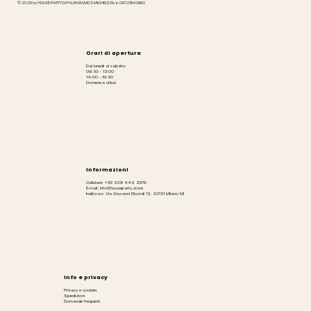
© 2025 by HOUSE PARTY DI FALEN RAMOS MICHELE P.iva: 09721640960
Orari di apertura
Dal lunedì al sabato:
09:30 - 13:00
14:00 - 19:30
Domenica chiusi
Informazioni
Cellulare: +39 328 442 2576
E-mail: info@houseparty.store
Indirizzo: Via Giovanni Ricordi 13, 20131 Milano MI
Info e privacy
Privacy e cookies
Spedizioni
Domande frequenti