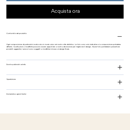
Acquista ora
Conformità del prodotto
Ogni composizione di palloncini è realizzata in modo unico nel nostro stile distintivo. Le foto sono solo indicative e la composizione potrebbe
differire. Sostituzioni o modifiche possono essere apportate a nostra discrezione per migliorare il design. Alcune foto potrebbero presentare
prodotti aggiuntivi; i prezzi sono soggetti a modifiche in base al design finale.
Durata palloncini ad elio
Spedizione
Domeniche e giorni festivi