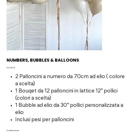
NUMBERS, BUBBLES & BALLOONS
Prezzo
134,90 €
2 Palloncini a numero da 70cm ad elio ( colore
a scelta)
1 Bouqet da 12 palloncini in lattice 12” pollici
(colori a scelta)
1 Bubble ad elio da 30” pollici personalizzata a
elio
Inclusi pesi per palloncini
Combinazione