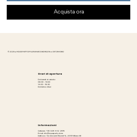
Acquista ora
© 2025 by HOUSE PARTY DI FALEN RAMOS MICHELE P.iva: 09721640960
Orari di apertura
Dal lunedì al sabato:
09:30 - 13:00
14:00 - 19:30
Domenica chiusi
Informazioni
Cellulare: +39 328 442 2576
E-mail: info@houseparty.store
Indirizzo: Via Giovanni Ricordi 13, 20131 Milano MI