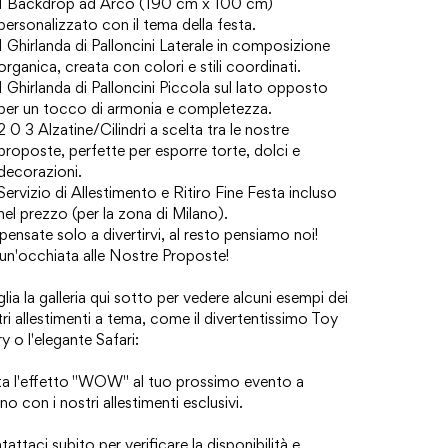
1 Backdrop ad Arco (190 cm x 100 cm)
personalizzato con il tema della festa.
1 Ghirlanda di Palloncini Laterale in composizione
organica, creata con colori e stili coordinati.
1 Ghirlanda di Palloncini Piccola sul lato opposto
per un tocco di armonia e completezza.
2 0 3 Alzatine/Cilindri a scelta tra le nostre
proposte, perfette per esporre torte, dolci e
decorazioni.
Servizio di Allestimento e Ritiro Fine Festa incluso
nel prezzo (per la zona di Milano).
pensate solo a divertirvi, al resto pensiamo noi!
un'occhiata alle Nostre Proposte!
lia la galleria qui sotto per vedere alcuni esempi dei
ri allestimenti a tema, come il divertentissimo Toy
y o l'elegante Safari:
ta l'effetto "WOW" al tuo prossimo evento a
no con i nostri allestimenti esclusivi.
attaci subito per verificare la disponibilità e