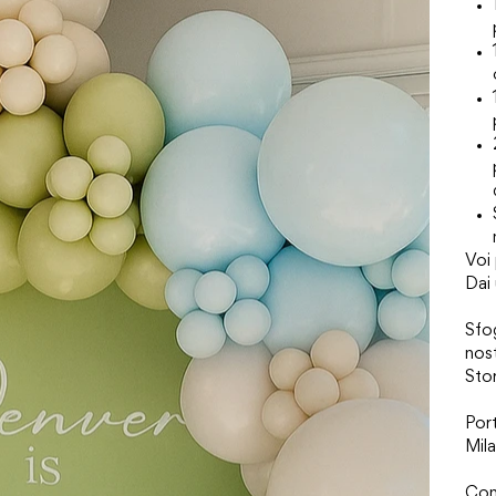
Voi 
Dai 
Sfog
nost
Stor
Por
Mila
Cont