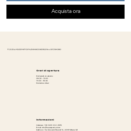
Acquista ora
© 2025 by HOUSE PARTY DI FALEN RAMOS MICHELE P.iva: 09721640960
Orari di apertura
Dal lunedì al sabato:
09:30 - 13:00
14:00 - 19:30
Domenica chiusi
Informazioni
Cellulare: +39 328 442 2576
E-mail: info@houseparty.store
Indirizzo: Via Giovanni Ricordi 13, 20131 Milano MI