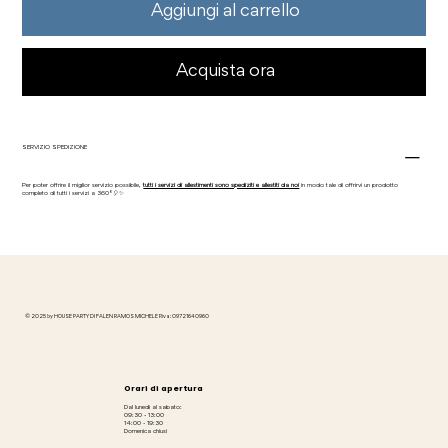
Aggiungi al carrello
Acquista ora
SERVIZIO SPEDIZIONE
Per poter offrire il miglior servizio possibile,
tutti i servizi di allestimenti sono spediziti e allestiti da noi
in modo tale di offrirvi un prodotto
completo di tutti i servizi a 360°🎈✨
© 2025 by HOUSE PARTY DI FALEN RAMOS MICHELE P.iva: 09721640960
Orari di apertura
Dal lunedì al sabato:
09:30 - 13:00
14:00 - 19:30
Domenica chiusi