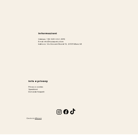
Informazioni
Cellulare: +39 328 442 2576
E-mail: info@houseparty.store
Indirizzo: Via Giovanni Ricordi 13, 20131 Milano MI
Info e privacy
Privacy e cookies
Spedizioni
Domande frequenti
Creato da
Ufficiami