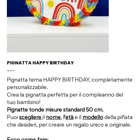
PIGNATTA HAPPY BIRTHDAY
Prezzo
39,90 €
Pignatta tema HAPPY BIRTHDAY, completamente
personalizzabile.
Crea la pignatta perfetta per il compleanno del
tuo bambino!
Pignatte tonde misure standard 50 cm.
Puoi
scegliere
il
nome
,
l'
età
e il
modello
della piñata
che desideri, per creare un regalo unico e originale.