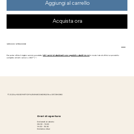
Aggiungi al carrello
Acquista ora
SERVIZIO SPEDIZIONE
Per poter offrire il miglior servizio possibile,
tutti i servizi di allestimenti sono spediziti e allestiti da noi
in modo tale di offrirvi un prodotto
completo di tutti i servizi a 360°🎈✨
© 2025 by HOUSE PARTY DI FALEN RAMOS MICHELE P.iva: 09721640960
Orari di apertura
Dal lunedì al sabato:
09:30 - 13:00
14:00 - 19:30
Domenica chiusi