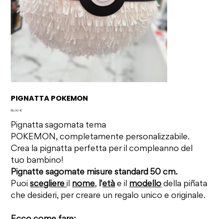
PIGNATTA POKEMON
Prezzo
55,00 €
Pignatta sagomata tema
POKEMON, completamente personalizzabile.
Crea la pignatta perfetta per il compleanno del
tuo bambino!
Pignatte sagomate misure standard 50 cm.
Puoi
scegliere
il
nome
,
l'
età
e il
modello
della piñata
che desideri, per creare un regalo unico e originale.