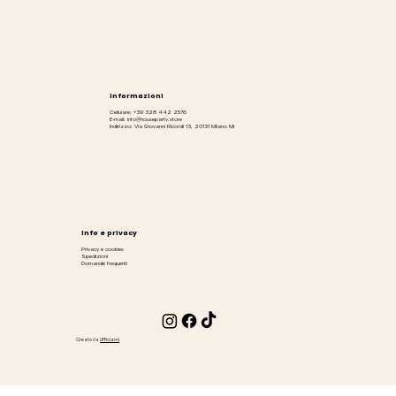
Informazioni
Cellulare: +39 328 442 2576
E-mail: info@houseparty.store
Indirizzo: Via Giovanni Ricordi 13, 20131 Milano MI
Info e privacy
Privacy e cookies
Spedizioni
Domande frequenti
Creato da
Ufficiami