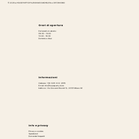
© 2025 by HOUSE PARTY DI FALEN RAMOS MICHELE P.iva: 09721640960
Orari di apertura
Dal lunedì al sabato:
09:30 - 13:00
14:00 - 19:30
Domenica chiusi
Informazioni
Cellulare: +39 328 442 2576
E-mail: info@houseparty.store
Indirizzo: Via Giovanni Ricordi 13, 20131 Milano MI
Info e privacy
Privacy e cookies
Spedizioni
Domande frequenti