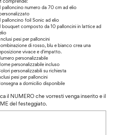
set comprende:
1 palloncino numero da 70 cm ad elio
personalizzato
1 palloncino foil Sonic ad elio
1 bouquet composto da 10 palloncini in lattice ad
elio
Inclusi pesi per palloncini
ombinazione di rosso, blu e bianco crea una
posizione vivace e d'impatto.
Numero personalizzabile
Nome personalizzabile incluso
olori personalizzabili su richiesta
nclusi pesi per palloncini
onsegna a domicilio disponibile
ica il NUMERO che vorresti venga inserito e il
E del festeggiato.
ri.