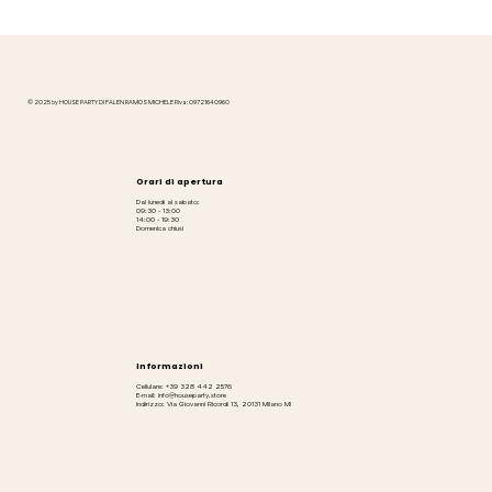
© 2025 by HOUSE PARTY DI FALEN RAMOS MICHELE P.iva: 09721640960
Orari di apertura
Dal lunedì al sabato:
09:30 - 13:00
14:00 - 19:30
Domenica chiusi
Informazioni
Cellulare: +39 328 442 2576
E-mail: info@houseparty.store
Indirizzo: Via Giovanni Ricordi 13, 20131 Milano MI