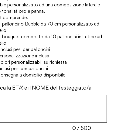
ble personalizzato ad una composizione laterale
e tonalità oro e panna.
set comprende:
1 palloncino Bubble da 70 cm personalizzato ad
elio
1 bouquet composto da 10 palloncini in lattice ad
elio
Inclusi pesi per palloncini
ersonalizzazione inclusa
olori personalizzabili su richiesta
nclusi pesi per palloncini
onsegna a domicilio disponibile
ica la ETA' e il NOME del festeggiato/a.
ri.
0 / 500