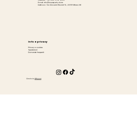
Cellulare: +39 328 442 2576
E-mail: info@houseparty.store
Indirizzo: Via Giovanni Ricordi 13, 20131 Milano MI
Info e privacy
Privacy e cookies
Spedizioni
Domande frequenti
Creato da
Ufficiami