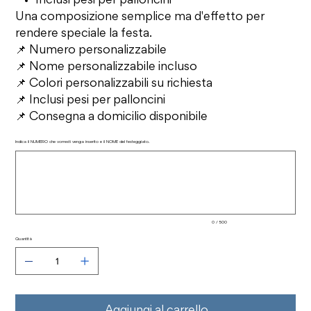
Inclusi pesi per palloncini
Una composizione semplice ma d'effetto per
rendere speciale la festa.
📌 Numero personalizzabile
📌 Nome personalizzabile incluso
📌 Colori personalizzabili su richiesta
📌 Inclusi pesi per palloncini
📌 Consegna a domicilio disponibile
Indica il NUMERO che vorresti venga inserito e il NOME del festeggiato.
Fino
a
500
caratteri.
0 / 500
Quantità
Aggiungi al carrello