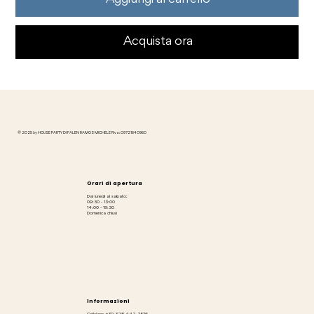
Acquista ora
© 2025 by HOUSE PARTY DI FALEN RAMOS MICHELE P.iva: 09721640960
Orari di apertura
Dal lunedì al sabato:
09:30 - 13:00
14:00 - 19:30
Domenica chiusi
Informazioni