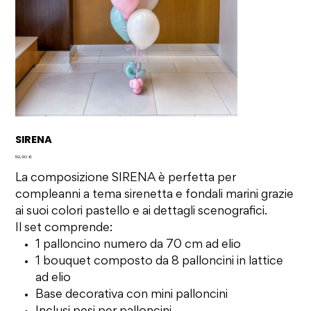
SIRENA
Prezzo
59,90 €
La composizione SIRENA è perfetta per
compleanni a tema sirenetta e fondali marini grazie
ai suoi colori pastello e ai dettagli scenografici.
Il set comprende:
1 palloncino numero da 70 cm ad elio
1 bouquet composto da 8 palloncini in lattice
ad elio
Base decorativa con mini palloncini