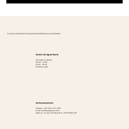
© 2025 by HOUSE PARTY DI FALEN RAMOS MICHELE P.iva: 09721640960
Orari di apertura
Dal lunedì al sabato:
09:30 - 13:00
14:00 - 19:30
Domenica chiusi
Informazioni
Cellulare: +39 328 442 2576
E-mail: info@houseparty.store
Indirizzo: Via Giovanni Ricordi 13, 20131 Milano MI