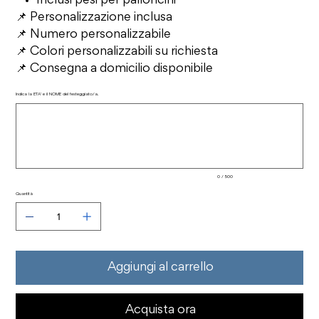
Inclusi pesi per palloncini
📌 Personalizzazione inclusa
📌 Numero personalizzabile
📌 Colori personalizzabili su richiesta
📌 Consegna a domicilio disponibile
Indica la ETA' e il NOME del festeggiato/a.
Fino
a
500
caratteri.
0 / 500
Quantità
Aggiungi al carrello
Acquista ora