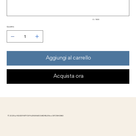
0 / 500
Quantità
Aggiungi al carrello
Acquista ora
© 2025 by HOUSE PARTY DI FALEN RAMOS MICHELE P.iva: 09721640960