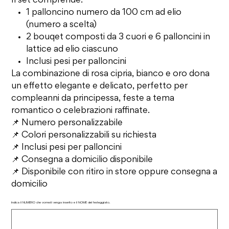
Il set comprende:
1 palloncino numero da 100 cm ad elio
(numero a scelta)
2 bouqet composti da 3 cuori e 6 palloncini in
lattice ad elio ciascuno
Inclusi pesi per palloncini
La combinazione di rosa cipria, bianco e oro dona
un effetto elegante e delicato, perfetto per
compleanni da principessa, feste a tema
romantico o celebrazioni raffinate.
📌 Numero personalizzabile
📌 Colori personalizzabili su richiesta
📌 Inclusi pesi per palloncini
📌 Consegna a domicilio disponibile
📌 Disponibile con ritiro in store oppure consegna a
domicilio
Indica il NUMERO che vorresti venga inserito e il NOME del festeggiato.
Fino
a
500
caratteri.