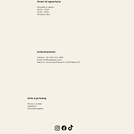
Orari di apertura
Dal lunedì al sabato:
09:30 - 13:00
14:00 - 19:30
Domenica chiusi
Informazioni
Cellulare: +39 328 442 2576
E-mail: info@houseparty.store
Indirizzo: Via Giovanni Ricordi 13, 20131 Milano MI
Info e privacy
Privacy e cookies
Spedizioni
Domande frequenti