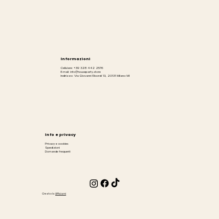
Informazioni
Cellulare: +39 328 442 2576
E-mail: info@houseparty.store
Indirizzo: Via Giovanni Ricordi 13, 20131 Milano MI
Info e privacy
Privacy e cookies
Spedizioni
Domande frequenti
Creato da
Ufficiami