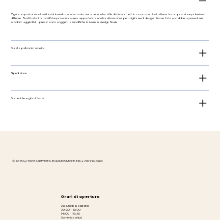
Ogni composizione di palloncini è realizzata in modo unico nel nostro stile distintivo. Le foto sono solo indicative e la composizione potrebbe
differire. Sostituzioni o modifiche possono essere apportate a nostra discrezione per migliorare il design. Alcune foto potrebbero presentare
prodotti aggiuntivi; i prezzi sono soggetti a modifiche in base al design finale.
Durata palloncini ad elio
Spedizione
Domeniche e giorni festivi
© 2025 by HOUSE PARTY DI FALEN RAMOS MICHELE P.iva: 09721640960
Orari di apertura
Dal lunedì al sabato:
09:30 - 13:00
14:00 - 19:30
Domenica chiusi