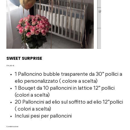
SWEET SURPRISE
Prezzo
174,90 €
1 Palloncino bubble trasparente da 30” pollici a
elio personalizzato ( colore a scelta)
1 Bouqet da 10 palloncini in lattice 12” pollici
(colori a scelta)
20 Palloncini ad elio sul soffitto ad elio 12”pollici
( colori a scelta)
Inclusi pesi per palloncini
Combinazione