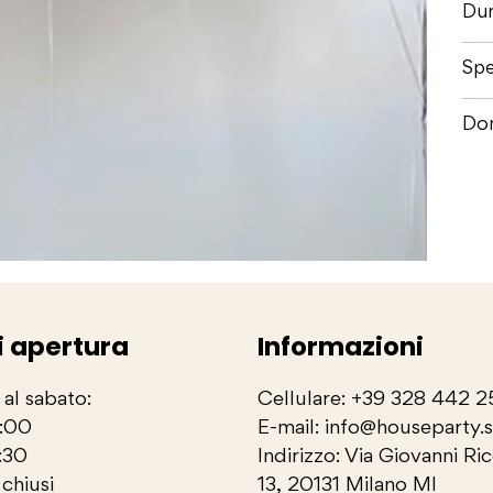
Dur
Spe
Dom
i apertura
Informazioni
 al sabato:
Cellulare: +39 328 442 
3:00
E-mail: info@houseparty.
:30
Indirizzo: Via Giovanni Ri
chiusi
13, 20131 Milano MI