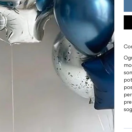
Con
Ogn
mod
son
pot
pos
per
pre
sog