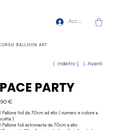
Accedi
CORSO BALLOON ART
Indietro
Avanti
PACE PARTY
o
,90 €
1 Pallone foil da 70cm ad elio ( numero e colore a
scelta )
1 Pallone foil astronauta da 70cm a elio