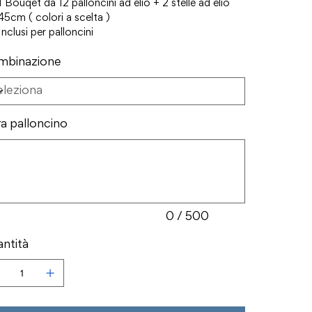
1 Bouqet da 12 palloncini ad elio + 2 stelle ad elio
45cm ( colori a scelta )
Inclusi per palloncini
mbinazione
ra palloncino
ri.
0 / 500
ntità