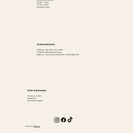
Dal lunedì al sabato:
09:30 - 13:00
14:00 - 19:30
Domenica chiusi
Informazioni
Cellulare: +39 328 442 2576
E-mail: info@houseparty.store
Indirizzo: Via Giovanni Ricordi 13, 20131 Milano MI
Info e privacy
Privacy e cookies
Spedizioni
Domande frequenti
Creato da
Ufficiami