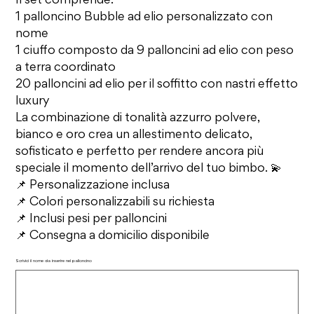
Il set comprende:
1 palloncino Bubble ad elio personalizzato con
nome
1 ciuffo composto da 9 palloncini ad elio con peso
a terra coordinato
20 palloncini ad elio per il soffitto con nastri effetto
luxury
La combinazione di tonalità azzurro polvere,
bianco e oro crea un allestimento delicato,
sofisticato e perfetto per rendere ancora più
speciale il momento dell’arrivo del tuo bimbo. 💫
📌 Personalizzazione inclusa
📌 Colori personalizzabili su richiesta
📌 Inclusi pesi per palloncini
📌 Consegna a domicilio disponibile
Scrivici il nome da inserire nel palloncino
Fino
a
500
caratteri.