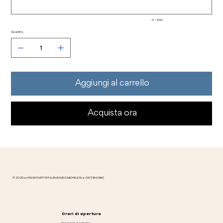
0 / 500
Quantità
Aggiungi al carrello
Acquista ora
© 2025 by HOUSE PARTY DI FALEN RAMOS MICHELE P.iva: 09721640960
Orari di apertura