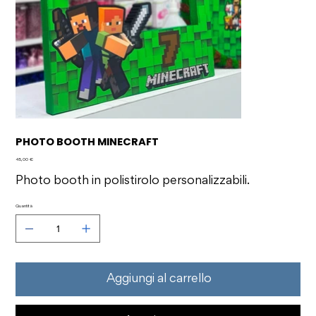
PHOTO BOOTH MINECRAFT
Prezzo
45,00 €
Photo booth in polistirolo personalizzabili.
Quantità
Aggiungi al carrello