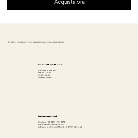
Acquista ora
© 2025 by HOUSE PARTY DI FALEN RAMOS MICHELE P.iva: 09721640960
Orari di apertura
Dal lunedì al sabato:
09:30 - 13:00
14:00 - 19:30
Domenica chiusi
Informazioni
Cellulare: +39 328 442 2576
E-mail: info@houseparty.store
Indirizzo: Via Giovanni Ricordi 13, 20131 Milano MI