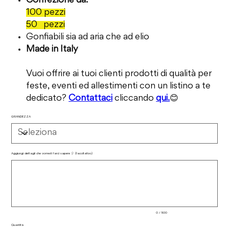
Confezione da:
100 pezzi
50 pezzi
Gonfiabili sia ad aria che ad elio
Made in Italy
Vuoi offrire ai tuoi clienti prodotti di qualità per
feste, eventi ed allestimenti con un listino a te
dedicato?
Contattaci
cliccando
qui.
😊
GRANDEZZA
Aggiungi dettagli che vorresti farci sapere 🎈 (facoltativo)
Fino
a
500
caratteri.
0 / 500
Quantità