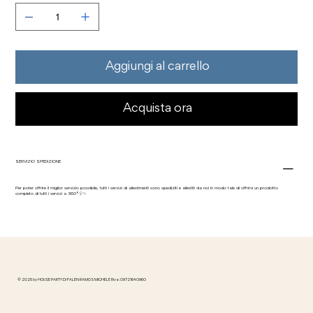
Aggiungi al carrello
Acquista ora
SERVIZIO SPEDIZIONE
Per poter offrire il miglior servizio possibile, tutti i servizi di allestimenti sono spediziti e allestiti da noi in modo tale di offrirvi un prodotto
completo di tutti i servizi a 360°🎈✨
© 2025 by HOUSE PARTY DI FALEN RAMOS MICHELE P.iva: 09721640960