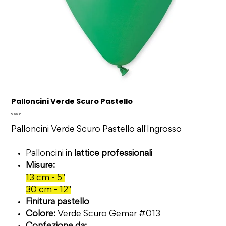
Palloncini Verde Scuro Pastello
Prezzo
5,99 €
Palloncini Verde Scuro Pastello all'Ingrosso
Palloncini in
lattice professionali
Misure:
13 cm - 5"
30 cm - 12"
Finitura pastello
Colore:
Verde Scuro Gemar #013