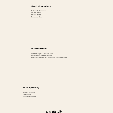
Orari di apertura
Dal lunedì al sabato:
09:30 - 13:00
14:00 - 19:30
Domenica chiusi
Informazioni
Cellulare: +39 328 442 2576
E-mail: info@houseparty.store
Indirizzo: Via Giovanni Ricordi 13, 20131 Milano MI
Info e privacy
Privacy e cookies
Spedizioni
Domande frequenti