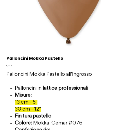
Palloncini Mokka Pastello
Prezzo
5,99 €
Palloncini Mokka Pastello all'Ingrosso
Palloncini in
lattice professionali
Misure:
13 cm - 5"
30 cm - 12"
Finitura pastello
Colore:
Mokka Gemar #076