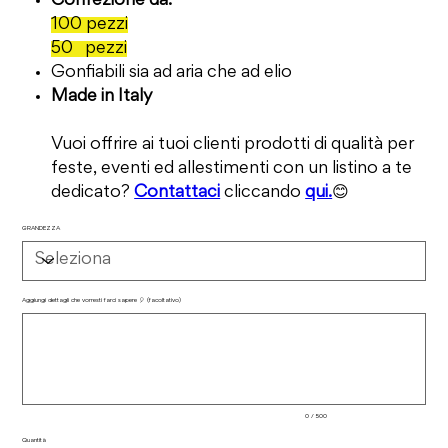
Confezione da:
100 pezzi
50 pezzi
Gonfiabili sia ad aria che ad elio
Made in Italy
Vuoi offrire ai tuoi clienti prodotti di qualità per
feste, eventi ed allestimenti con un listino a te
dedicato?
Contattaci
cliccando
qui.
😊
GRANDEZZA
Aggiungi dettagli che vorresti farci sapere 🎈 (facoltativo)
Fino
a
500
caratteri.
0 / 500
Quantità