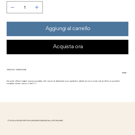
Aggiungi al carrello
Acquista ora
SERVIZIO SPEDIZIONE
Per poter offrire il miglior servizio possibile, tutti i servizi di allestimenti sono spediziti e allestiti da noi in modo tale di offrirvi un prodotto
completo di tutti i servizi a 360°🎈✨
© 2025 by HOUSE PARTY DI FALEN RAMOS MICHELE P.iva: 09721640960