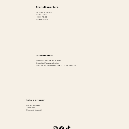
Orari di apertura
Dal lunedì al sabato:
09:30 - 13:00
14:00 - 19:30
Domenica chiusi
Informazioni
Cellulare: +39 328 442 2576
E-mail: info@houseparty.store
Indirizzo: Via Giovanni Ricordi 13, 20131 Milano MI
Info e privacy
Privacy e cookies
Spedizioni
Domande frequenti