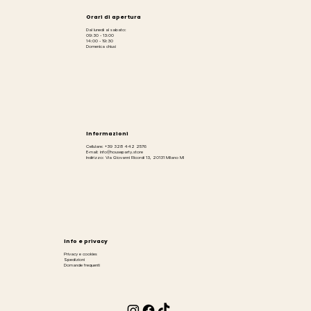
Orari di apertura
Dal lunedì al sabato:
09:30 - 13:00
14:00 - 19:30
Domenica chiusi
Informazioni
Cellulare: +39 328 442 2576
E-mail: info@houseparty.store
Indirizzo: Via Giovanni Ricordi 13, 20131 Milano MI
Info e privacy
Privacy e cookies
Spedizioni
Domande frequenti