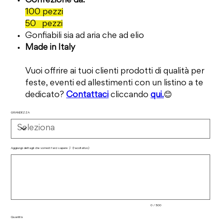
Confezione da:
100 pezzi
50 pezzi
Gonfiabili sia ad aria che ad elio
Made in Italy
Vuoi offrire ai tuoi clienti prodotti di qualità per
feste, eventi ed allestimenti con un listino a te
dedicato?
Contattaci
cliccando
qui.
😊
GRANDEZZA
Aggiungi dettagli che vorresti farci sapere 🎈 (facoltativo)
Fino
a
500
caratteri.
0 / 500
Quantità