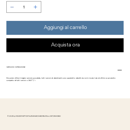
Aggiungi al carrello
Acquista ora
SERVIZIO SPEDIZIONE
Per poter offrire il miglior servizio possibile, tutti i servizi di allestimenti sono spediziti e allestiti da noi in modo tale di offrirvi un prodotto
completo di tutti i servizi a 360°🎈✨
© 2025 by HOUSE PARTY DI FALEN RAMOS MICHELE P.iva: 09721640960