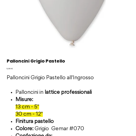
Palloncini Grigio Pastello
Prezzo
5,99 €
Palloncini Grigio Pastello all'Ingrosso
Palloncini in
lattice professionali
Misure:
13 cm - 5"
30 cm - 12"
Finitura pastello
Colore:
Grigio Gemar #070