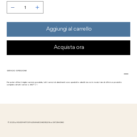
Aggiungi al carrello
Acquista ora
SERVIZIO SPEDIZIONE
Per poter offrire il miglior servizio possibile, tutti i servizi di allestimenti sono spediziti e allestiti da noi in modo tale di offrirvi un prodotto
completo di tutti i servizi a 360°🎈✨
© 2025 by HOUSE PARTY DI FALEN RAMOS MICHELE P.iva: 09721640960