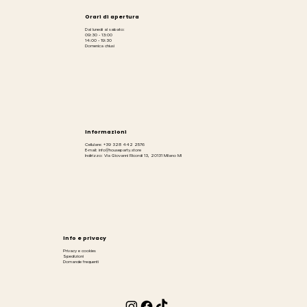
Orari di apertura
Dal lunedì al sabato:
09:30 - 13:00
14:00 - 19:30
Domenica chiusi
Informazioni
Cellulare: +39 328 442 2576
E-mail: info@houseparty.store
Indirizzo: Via Giovanni Ricordi 13, 20131 Milano MI
Info e privacy
Privacy e cookies
Spedizioni
Domande frequenti