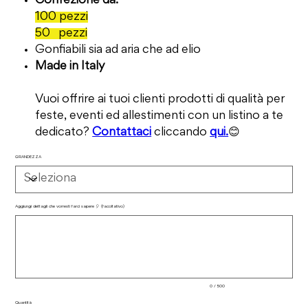
Confezione da:
100 pezzi
50 pezzi
Gonfiabili sia ad aria che ad elio
Made in Italy
Vuoi offrire ai tuoi clienti prodotti di qualità per
feste, eventi ed allestimenti con un listino a te
dedicato?
Contattaci
cliccando
qui.
😊
GRANDEZZA
Aggiungi dettagli che vorresti farci sapere 🎈 (facoltativo)
Fino
a
500
caratteri.
0 / 500
Quantità