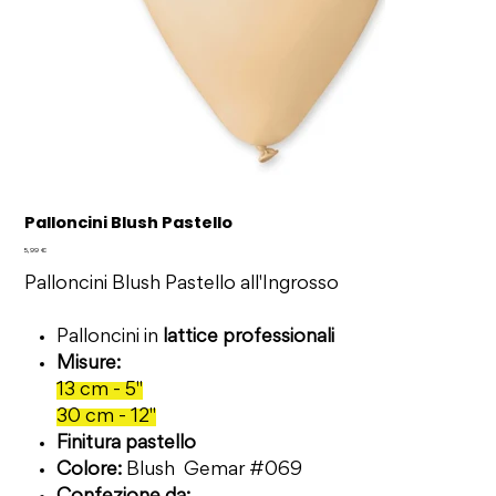
Palloncini Blush Pastello
Prezzo
5,99 €
Palloncini Blush Pastello all'Ingrosso
Palloncini in
lattice professionali
Misure:
13 cm - 5"
30 cm - 12"
Finitura pastello
Colore:
Blush Gemar #069