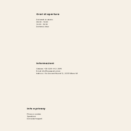
Orari di apertura
Dal lunedì al sabato:
09:30 - 13:00
14:00 - 19:30
Domenica chiusi
Informazioni
Cellulare: +39 328 442 2576
E-mail: info@houseparty.store
Indirizzo: Via Giovanni Ricordi 13, 20131 Milano MI
Info e privacy
Privacy e cookies
Spedizioni
Domande frequenti