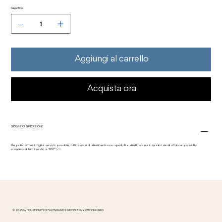
Quantità
Aggiungi al carrello
Acquista ora
SERVIZIO SPEDIZIONE
Per poter offrire il miglior servizio possibile, tutti i servizi di allestimenti sono spediziti e allestiti da noi in modo tale di offrirvi un prodotto
completo di tutti i servizi a 360°🎈✨
© 2025 by HOUSE PARTY DI FALEN RAMOS MICHELE P.iva: 09721640960