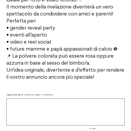
ideale per foto e video ricordo. ✨
Il momento della rivelazione diventerà un vero
spettacolo da condividere con amici e parenti!
Perfetta per:
• gender reveal party
• eventi all’aperto
• video e reel social
• future mamme e papà appassionati di calcio ⚽
📌 La polvere colorata può essere rosa oppure
azzurra in base al sesso del bimbo/a.
Un’idea originale, divertente e d’effetto per rendere
il vostro annuncio ancora più speciale!
Aggiungi dettagli che vorresti farci sapere 🎈 (facoltativo)
Fino
a
500
caratteri.
0 / 500