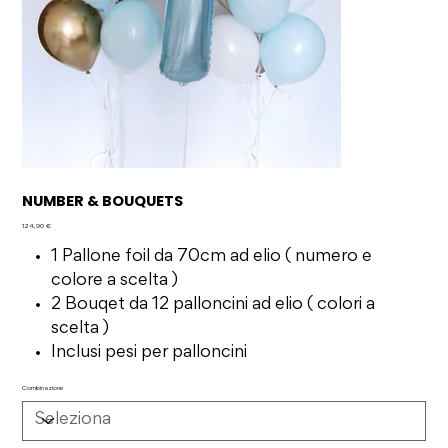
NUMBER & BOUQUETS
Prezzo
124,90 €
1 Pallone foil da 70cm ad elio ( numero e
colore a scelta )
2 Bouqet da 12 palloncini ad elio ( colori a
scelta )
Inclusi pesi per palloncini
Combinazione