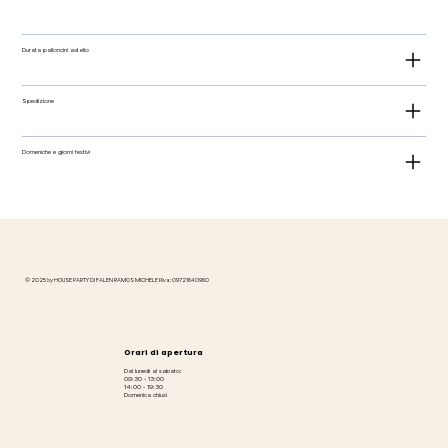
Durata palloncini ad elio
Spedizione
Domeniche e giorni festivi
© 2025 by HOUSE PARTY DI FALEN RAMOS MICHELE P.iva: 09721640960
Orari di apertura
Dal lunedì al sabato:
09:30 - 13:00
14:00 - 19:30
Domenica chiusi