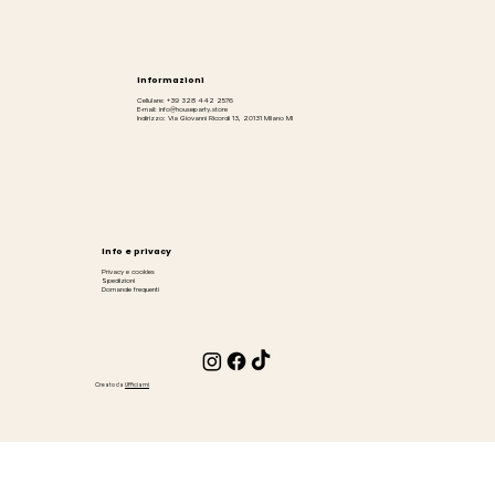
Informazioni
Cellulare: +39 328 442 2576
E-mail: info@houseparty.store
Indirizzo: Via Giovanni Ricordi 13, 20131 Milano MI
Info e privacy
Privacy e cookies
Spedizioni
Domande frequenti
Creato da
Ufficiami