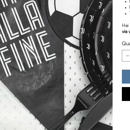
Hai
via
Qua