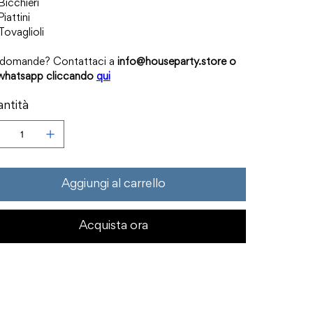
Bicchieri
Piattini
Tovaglioli
 domande? Contattaci a
info@houseparty.store o
 whatsapp cliccando
qui
ntità
Aggiungi al carrello
Acquista ora