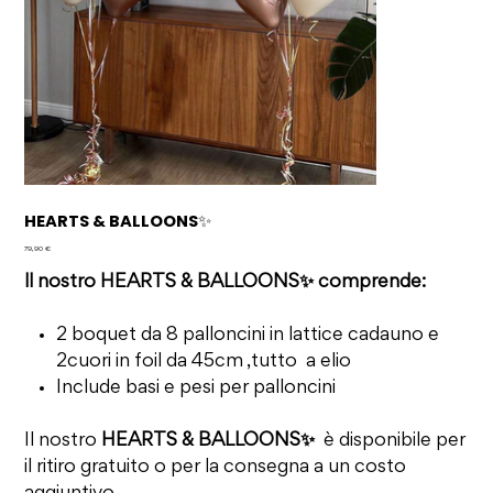
HEARTS & BALLOONS✨
Prezzo
79,90 €
ll nostro HEARTS & BALLOONS✨ comprende:
2 boquet da 8 palloncini in lattice cadauno e
2cuori in foil da 45cm ,tutto a elio
Include basi e pesi per palloncini
Il nostro
HEARTS & BALLOONS✨
è disponibile per
il ritiro gratuito o per la consegna a un costo