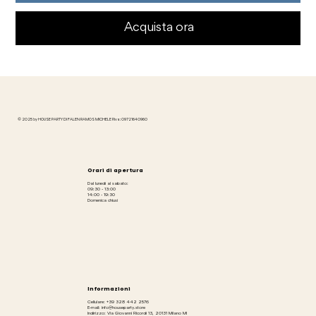
Acquista ora
© 2025 by HOUSE PARTY DI FALEN RAMOS MICHELE P.iva: 09721640960
Orari di apertura
Dal lunedì al sabato:
09:30 - 13:00
14:00 - 19:30
Domenica chiusi
Informazioni
Cellulare: +39 328 442 2576
E-mail: info@houseparty.store
Indirizzo: Via Giovanni Ricordi 13, 20131 Milano MI