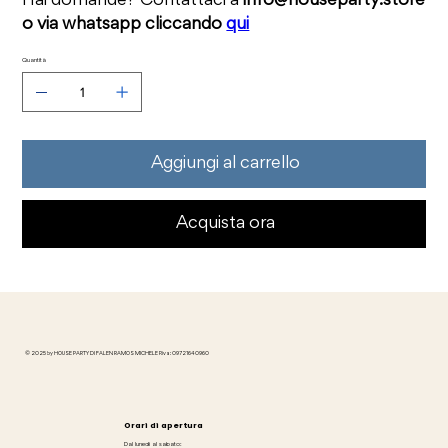
Hai domande? Contattaci a
info@houseparty.store
o via whatsapp cliccando
qui
Quantità
Aggiungi al carrello
Acquista ora
© 2025 by HOUSE PARTY DI FALEN RAMOS MICHELE P.iva: 09721640960
Orari di apertura
Dal lunedì al sabato: