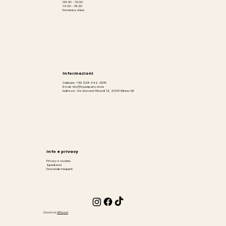
09:30 - 13:00
14:00 - 19:30
Domenica chiusi
Informazioni
Cellulare: +39 328 442 2576
E-mail: info@houseparty.store
Indirizzo: Via Giovanni Ricordi 13, 20131 Milano MI
Info e privacy
Privacy e cookies
Spedizioni
Domande frequenti
Creato da
Ufficiami