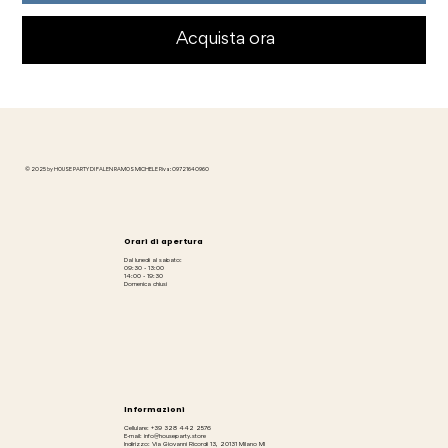
Acquista ora
© 2025 by HOUSE PARTY DI FALEN RAMOS MICHELE P.iva: 09721640960
Orari di apertura
Dal lunedì al sabato:
09:30 - 13:00
14:00 - 19:30
Domenica chiusi
Informazioni
Cellulare: +39 328 442 2576
E-mail: info@houseparty.store
Indirizzo: Via Giovanni Ricordi 13, 20131 Milano MI