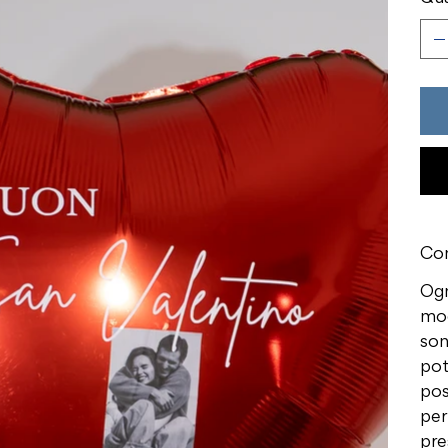
Con
Ogn
mod
son
pot
pos
per
pre