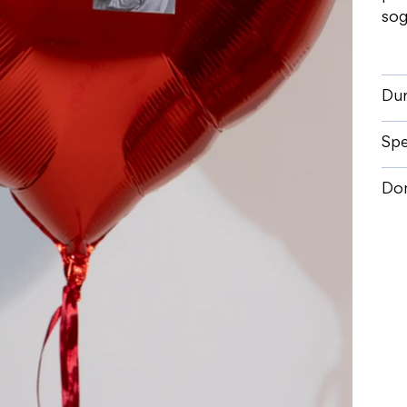
sog
Dur
Spe
Dom