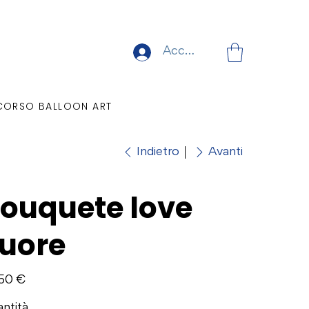
Accedi
CORSO BALLOON ART
Indietro
Avanti
ouquete love
uore
o
50 €
ntità