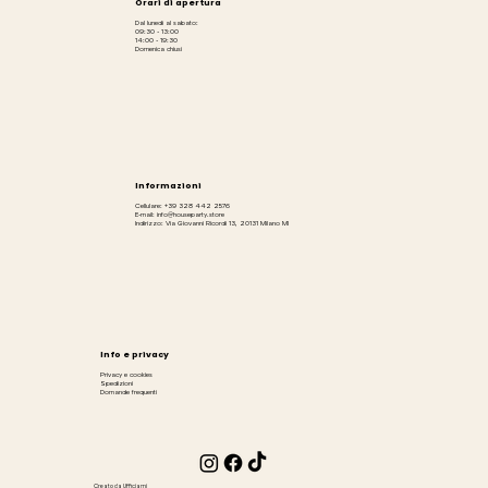
Orari di apertura
Dal lunedì al sabato:
09:30 - 13:00
14:00 - 19:30
Domenica chiusi
Informazioni
Cellulare: +39 328 442 2576
E-mail: info@houseparty.store
Indirizzo: Via Giovanni Ricordi 13, 20131 Milano MI
Info e privacy
Privacy e cookies
Spedizioni
Domande frequenti
Creato da
Ufficiami