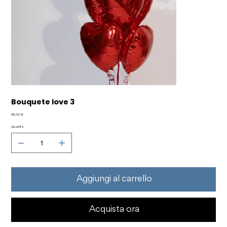
Bouquete love 3
Prezzo
85,00 €
Quantità
Aggiungi al carrello
Acquista ora