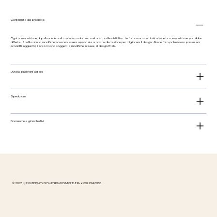
Conformità del prodotto
Ogni composizione di palloncini è realizzata in modo unico nel nostro stile distintivo. Le foto sono solo indicative e la composizione potrebbe
differire. Sostituzioni o modifiche possono essere apportate a nostra discrezione per migliorare il design. Alcune foto potrebbero presentare
prodotti aggiuntivi; i prezzi sono soggetti a modifiche in base al design finale.
Durata palloncini ad elio
Spedizione
Domeniche e giorni festivi
© 2025 by HOUSE PARTY DI FALEN RAMOS MICHELE P.iva: 09721640960