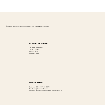
© 2025 by HOUSE PARTY DI FALEN RAMOS MICHELE P.iva: 09721640960
Orari di apertura
Dal lunedì al sabato:
09:30 - 13:00
14:00 - 19:30
Domenica chiusi
Informazioni
Cellulare: +39 328 442 2576
E-mail: info@houseparty.store
Indirizzo: Via Giovanni Ricordi 13, 20131 Milano MI