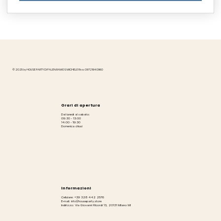
© 2025 by HOUSE PARTY DI FALEN RAMOS MICHELE P.iva: 09721640960
Orari di apertura
Dal lunedì al sabato:
09:30 - 13:00
14:00 - 19:30
Domenica chiusi
Informazioni
Cellulare: +39 328 442 2576
E-mail: info@houseparty.store
Indirizzo: Via Giovanni Ricordi 13, 20131 Milano MI