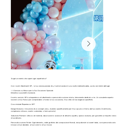
Sogni un evento che superi ogni aspettativa?
Con i nostri Allestimenti VIP , la tua visione prende vita, trasformandosi in una realtà indimenticabile, curata nei minimi dettagli.
✨ Il Servizio su Misura per la Tua Occasione Speciale
Dimentica i pacchetti standard.
Il nostro servizio VIP è un'esperienza di allestimento e personalizzazione mirata, interamente dedicata a te. Un consulente esperto
lavorerà al tuo fianco per comprendere a fondo la tua occasione, il tuo stile e le tue esigenze specifiche.
Cosa include l'Esperienza VIP?
Design Esclusivo: Creazione di un concept unico, studiato specificamente per il tuo spazio e il tema del tuo evento (matrimonio,
compleanno di lusso, evento aziendale, o festa privata).
Selezione Premium: Utilizzo di materiali, decorazioni e accessori di altissima qualità, spesso esclusivi, per garantire un impatto visivo
straordinario.
Personalizzazione Totale: Ogni elemento, dalle grafiche alle composizioni floreali, dai palloncini al sweet table, sarà personalizzato
in base ai tuoi desideri, ai tuoi colori e al tuo mood.