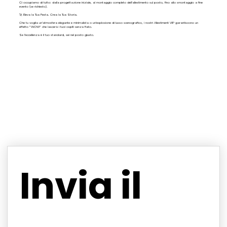
Ci occupiamo di tutto: dalla progettazione iniziale, al montaggio completo dell'allestimento sul posto, fino allo smontaggio a fine
evento (se richiesto).
🚀 Eleva la Tua Festa. Crea la Tua Storia.
Che tu voglia un'atmosfera elegante e minimalista o un'esplosione di lusso scenografico, i nostri Allestimenti VIP garantiscono un
effetto "WOW" che lascerà i tuoi ospiti senza fiato.
Se l'eccellenza è il tuo standard, sei nel posto giusto.
Invia il 