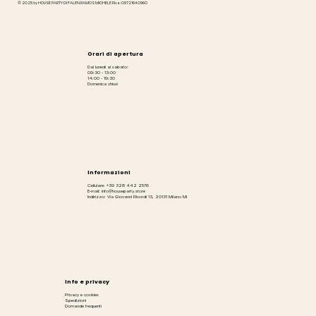
© 2025 by HOUSE PARTY DI FALEN RAMOS MICHELE P.iva: 09721640960
Orari di apertura
Dal lunedì al sabato:
09:30 - 13:00
14:00 - 19:30
Domenica chiusi
Informazioni
Cellulare: +39 328 442 2576
E-mail: info@houseparty.store
Indirizzo: Via Giovanni Ricordi 13, 20131 Milano MI
Info e privacy
Privacy e cookies
Spedizioni
Domande frequenti