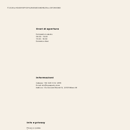
© 2025 by HOUSE PARTY DI FALEN RAMOS MICHELE P.iva: 09721640960
Orari di apertura
Dal lunedì al sabato:
09:30 - 13:00
14:00 - 19:30
Domenica chiusi
Informazioni
Cellulare: +39 328 442 2576
E-mail: info@houseparty.store
Indirizzo: Via Giovanni Ricordi 13, 20131 Milano MI
Info e privacy
Privacy e cookies