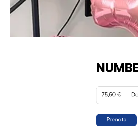
NUMBE
75,50
euro
75,50 €
Do
Prenota