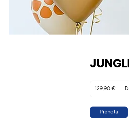
JUNGL
129,90
euro
129,90 €
D
Prenota