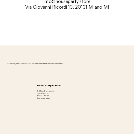
info@houseparty.store
Via Giovanni Ricordi 13, 20131 Milano MI
© 2025 by HOUSE PARTY DI FALEN RAMOS MICHELE P.iva: 09721640960
Orari di apertura
Dal lunedì al sabato:
09:30 - 13:00
14:00 - 19:30
Domenica chiusi