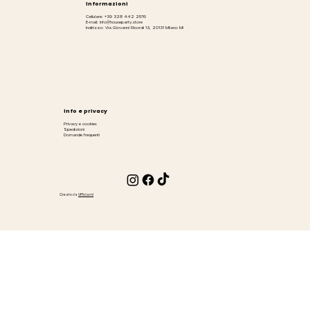
Informazioni
Cellulare: +39 328 442 2576
E-mail: info@houseparty.store
Indirizzo: Via Giovanni Ricordi 13, 20131 Milano MI
Info e privacy
Privacy e cookies
Spedizioni
Domande frequenti
Creato da
Ufficiami