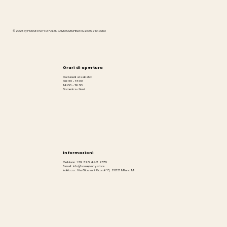
© 2025 by HOUSE PARTY DI FALEN RAMOS MICHELE P.iva: 09721640960
Orari di apertura
Dal lunedì al sabato:
09:30 - 13:00
14:00 - 19:30
Domenica chiusi
Informazioni
Cellulare: +39 328 442 2576
E-mail: info@houseparty.store
Indirizzo: Via Giovanni Ricordi 13, 20131 Milano MI