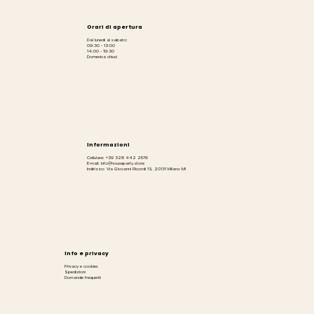
Orari di apertura
Dal lunedì al sabato:
09:30 - 13:00
14:00 - 19:30
Domenica chiusi
Informazioni
Cellulare: +39 328 442 2576
E-mail: info@houseparty.store
Indirizzo: Via Giovanni Ricordi 13, 20131 Milano MI
Info e privacy
Privacy e cookies
Spedizioni
Domande frequenti