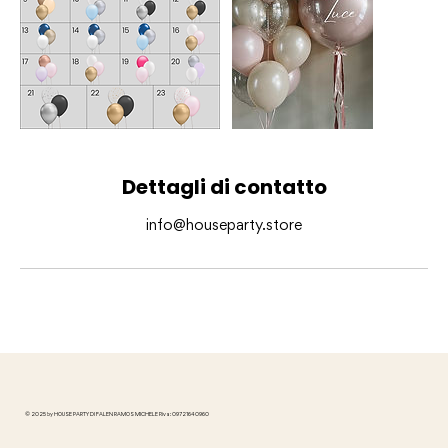
Dettagli di contatto
info@houseparty.store
© 2025 by HOUSE PARTY DI FALEN RAMOS MICHELE P.iva: 09721640960