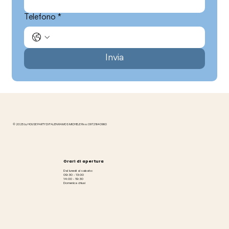
Telefono
*
Invia
© 2025 by HOUSE PARTY DI FALEN RAMOS MICHELE P.iva: 09721640960
Orari di apertura
Dal lunedì al sabato:
09:30 - 13:00
14:00 - 19:30
Domenica chiusi