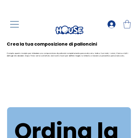
Crea la tua composizione di palloncini
Compila questo modulo per richiedere una composizione di palloncini completamente personalizzata. Indica i tuoi dati, i colori, il tema e tutti i
dettagli che desideri. Dopo l’invio verrai contattato dal nostro team per definire meglio la richiesta e ricevere un preventivo personalizzato.
Ordina la 