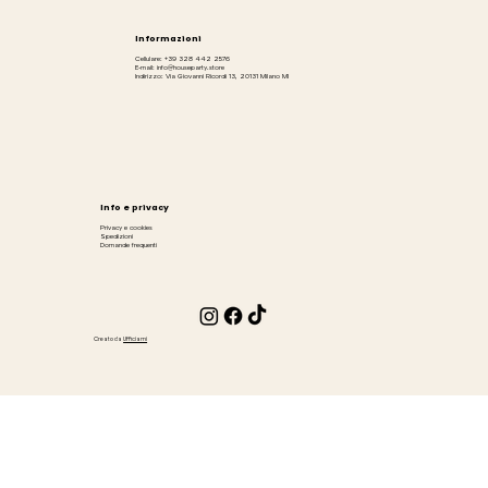
Informazioni
Cellulare: +39 328 442 2576
E-mail: info@houseparty.store
Indirizzo: Via Giovanni Ricordi 13, 20131 Milano MI
Info e privacy
Privacy e cookies
Spedizioni
Domande frequenti
Creato da
Ufficiami