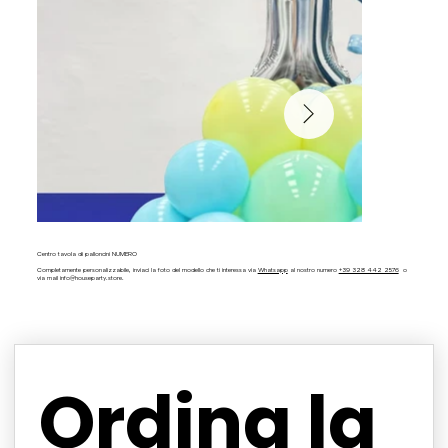
Centro tavola di palloncini NUMERO
Completamente personalizzabile, inviaci la foto del modello che ti interessa via
Whatsapp
al nostro numero
+39 328 442 2576
o
via mail
info@houseparty.store
.
Ordina la 