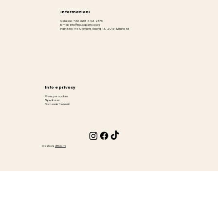
Informazioni
Cellulare: +39 328 442 2576
E-mail: info@houseparty.store
Indirizzo: Via Giovanni Ricordi 13, 20131 Milano MI
Info e privacy
Privacy e cookies
Spedizioni
Domande frequenti
Creato da
Ufficiami