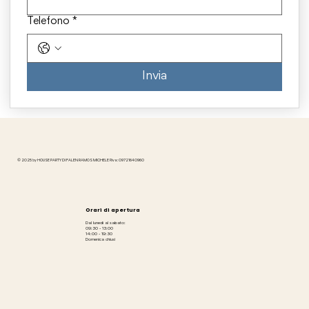
Telefono
*
Invia
© 2025 by HOUSE PARTY DI FALEN RAMOS MICHELE P.iva: 09721640960
Orari di apertura
Dal lunedì al sabato:
09:30 - 13:00
14:00 - 19:30
Domenica chiusi